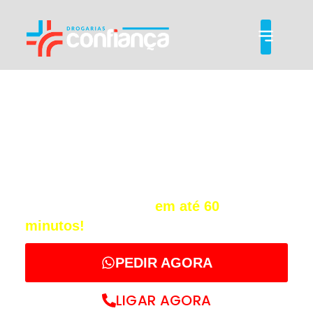
Drogaria Delivery
em Guarulhos
Entrega Rápida
Receba seus medicamentos, perfumaria
e cuidados pessoais
em até 60
minutos!
*
PEDIR AGORA
LIGAR AGORA