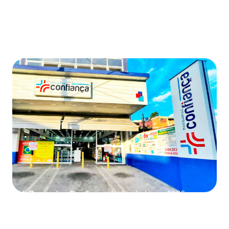
Sobré Nós
A
Drogarias Confiança
foi fundada em 1986, com a
inauguração da primeira loja no bairro Vila Paraíso,
em Guarulhos, idealizada por Carlos Antônio da